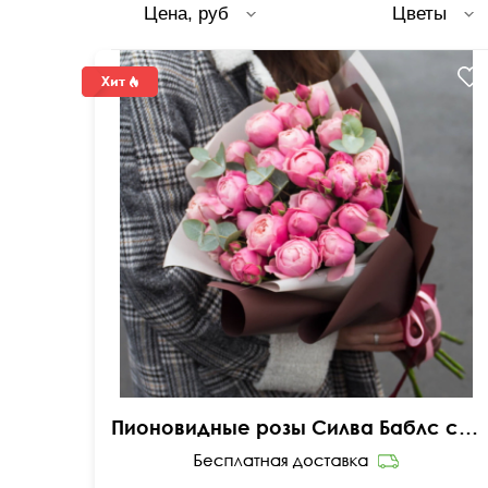
Цена, руб
Цветы
Пионовидные розы Силва Баблс с эвкалиптом