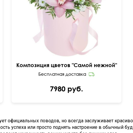
Розы Россия, орхидея цимбидиум в колбе,
хризантемы сантини, папоротник, питтоспорум
Композиция цветов "Самой нежной"
7980 руб.
бует официальных поводов, но всегда заслуживает красиво
ость успеха или просто поднять настроение в обычный будн