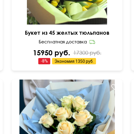
Букет из 45 желтых тюльпанов
15950 руб.
17300 руб.
-
8
%
Экономия
1350 руб.
В пышном оформлении