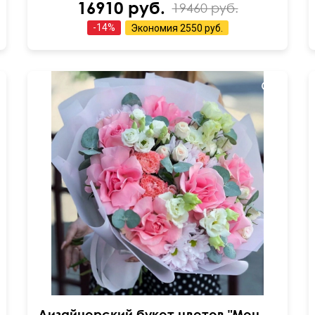
16910 руб.
19460 руб.
-
14
%
Экономия
2550 руб.
Вывернутые розы, лизиантусы (эустома),
гвоздика
Дизайнерский букет цветов "Моника"