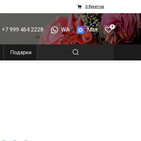
0 букетов
0
+7 999 464 2228
WA
Max
Подарки