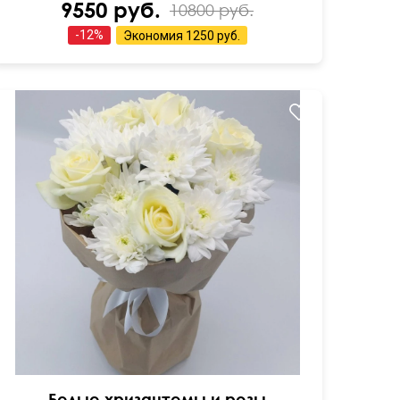
9550 руб.
10800 руб.
-
12
%
Экономия
1250 руб.
Крафт бумага
Белые хризантемы и розы