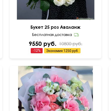
Букет 25 роз Аваланж
9550 руб.
10800 руб.
-
12
%
Экономия
1250 руб.
Вывернутые розы, лизиантусы (эустома),
гвоздика