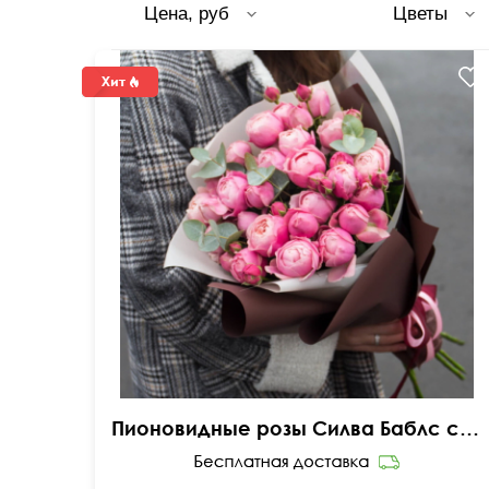
Цена, руб
Цветы
Пионовидные розы Силва Баблс с эвкалиптом