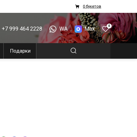
0 букетов
0
+7 999 464 2228
WA
Max
Подарки