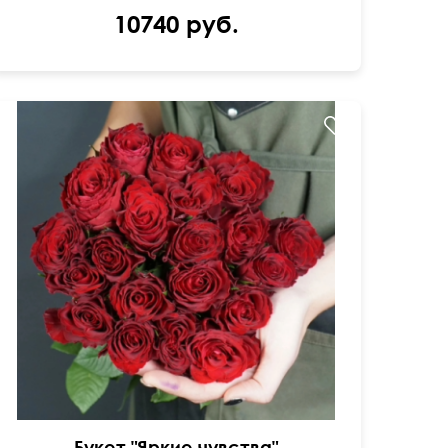
10740 руб.
21 красная кенийская роза
Букет "Яркие чувства"