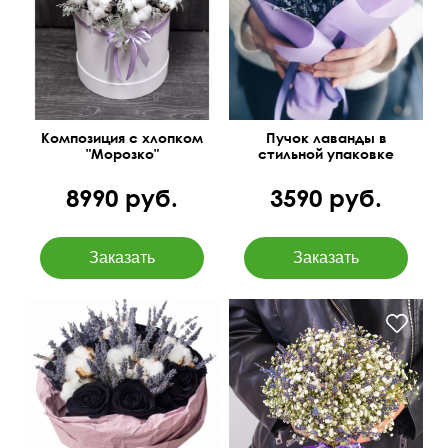
Композиция с хлопком
Пучок лаванды в
"Морозко"
стильной упаковке
8990 руб.
3590 руб.
Черные розы, сухоцветы
Отправляем фото до
(лаванда, хлопок)
доставки
50 см
35 см