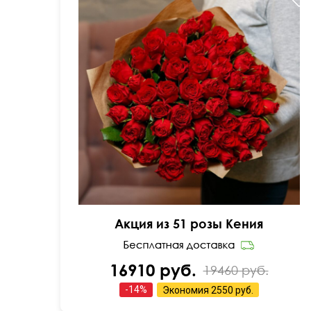
Мини-розочки 40 см
Акция из 51 розы Кения
16910 руб.
19460 руб.
-
14
%
Экономия
2550 руб.