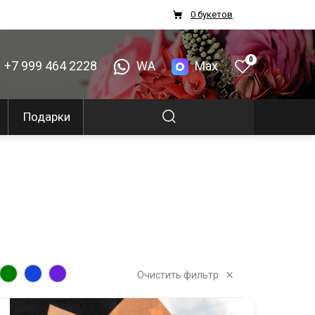
0 букетов
0
+7 999 464 2228
WA
Max
Подарки
Очистить фильтр