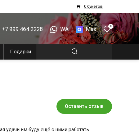
0 букетов
0
+7 999 464 2228
WA
Max
Подарки
Оставить отзыв
я удачи им буду ещё с ними работать