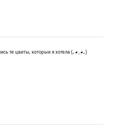
ь те цветы, которые я хотела (｡◕‿◕｡)