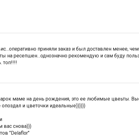
с…оперативно приняли заказ и был доставлен менее, чем 
еты на ресепшен…однозначно рекомендую и сам буду пользо
 топ!!!!
арок маме на день рождения, это ее любимые цвеьты. Вы
 опоздал и цветочки идеальные))))))
и
 вас снова)))
ов "Delaflor"