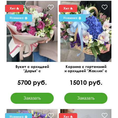
Букет с орхидеей
Корзина с гортензией
"Дарья" с
и орхидеей "Жаклин" с
добавлением роз и
добавлением
эустомы
эустомы и
5700 руб.
15010 руб.
альстромерий