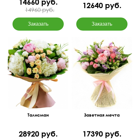
14660 руб.
12640 руб.
14960 руб.
Очаровательная
композиция с пионами,
гидрангией, розами и
зеленью.
Талисман
Заветная мечта
28920 руб.
17390 руб.