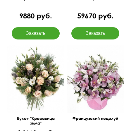
9880 руб.
59670 руб.
Букет из орхидеи
Зимний букет из елочек
(цимбидиум) и эустомы,
(нобилиса), роз, эустомы,
способный показать всю
а также экзотических
серьезность ваших
цветов.
намерений.
50 см
40 см
50 см
45 см
Букет "Красавица
Французский поцелуй
зима"