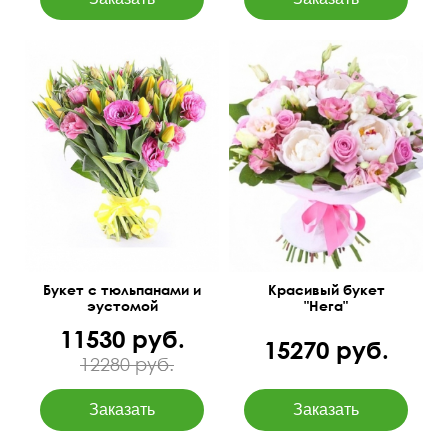
Paeonia, фрезии, розы,
лизиантус (эустома),
40 см
30 см
салал, фетр.
50 см
40 см
Букет с тюльпанами и
Красивый букет
эустомой
"Нега"
11530 руб.
15270 руб.
12280 руб.