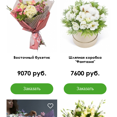
Сборный букет с
Пихта, хлопок,
гортензией, розами и
лизиантусы.
другими цветами
Восточный букетик
Шляпная коробка
"Фантазия"
9070 руб.
7600 руб.