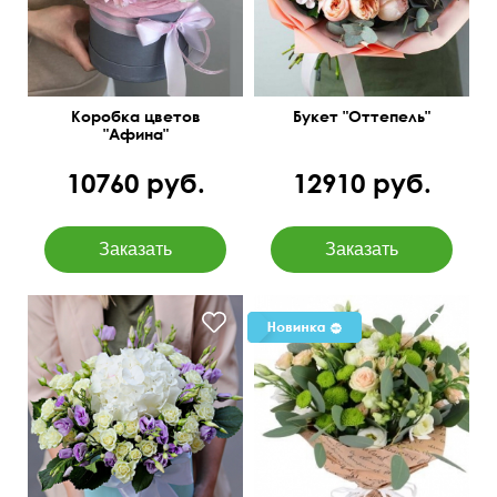
Коробка цветов
Букет "Оттепель"
"Афина"
10760 руб.
12910 руб.
Эустома, филин грин,
кустовая роза, крафт,
атласная лента.