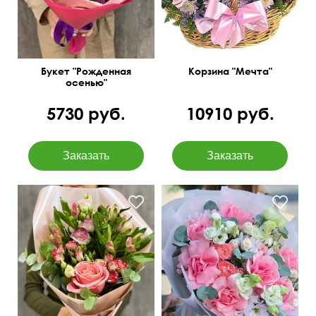
Букет "Рожденная
Корзина "Мечта"
осенью"
5730 руб.
10910 руб.
Эквадорская роза Нина,
Вывернутые розы,
альстромерия, зелень,
лизиантусы (эустома),
матовая пленка
гвоздика