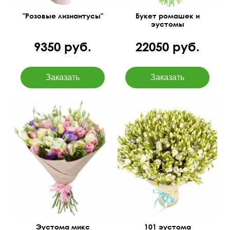
"Розовые лизиантусы"
Букет ромашек и
эустомы
9350 руб.
22050 руб.
50 см
40 см
60 см
75 см
Эустома микс
101 эустома