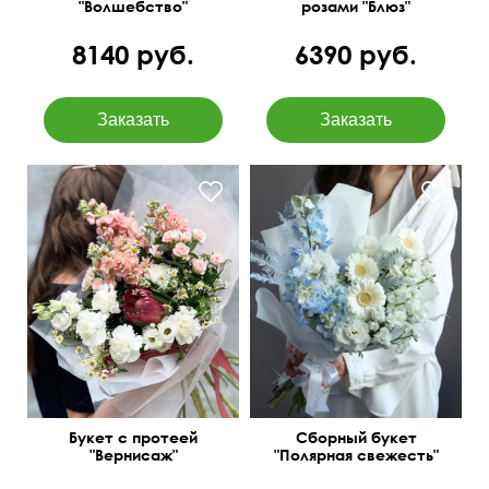
"Волшебство"
розами "Блюз"
8140 руб.
6390 руб.
Дельфиниум, эустома,
Упаковка в корейском
маттиола, амбрелла,
стиле
упаковка, лента...
Букет с протеей
Сборный букет
"Вернисаж"
"Полярная свежесть"