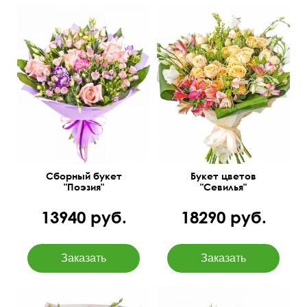
Роза, эустома, фрезия,
55 см
45 см
листья фисташки, фатсия
Сборный букет
Букет цветов
"Поэзия"
"Севилья"
13940 руб.
18290 руб.