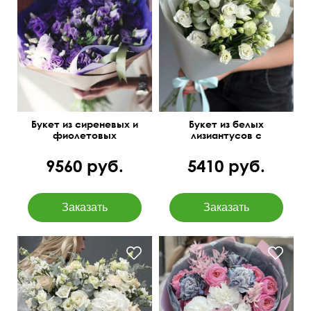
Букет из сиреневых и
Букет из белых
фиолетовых
лизиантусов с
лизиантусов
эвкалиптом
9560 руб.
5410 руб.
С эустомой,
Эустома, диантусы, розы,
пионовидными розами