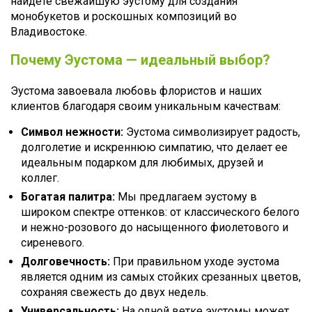
найдете свежайшую эустому для создания
монобукетов и роскошных композиций во
Владивостоке.
Почему Эустома — идеальный выбор?
Эустома завоевала любовь флористов и наших
клиентов благодаря своим уникальным качествам:
Символ нежности:
Эустома символизирует радость,
долголетие и искреннюю симпатию, что делает ее
идеальным подарком для любимых, друзей и
коллег.
Богатая палитра:
Мы предлагаем эустому в
широком спектре оттенков: от классического белого
и нежно-розового до насыщенного фиолетового и
сиреневого.
Долговечность:
При правильном уходе эустома
является одним из самых стойких срезанных цветов,
сохраняя свежесть до двух недель.
Универсальность:
На одной ветке эустомы может