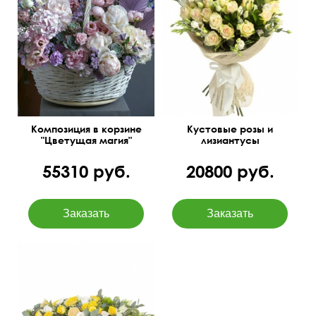
Твидии, статица,
Упаковка: сизаль, лента
суккуленты, матиолы,
клематисы, папоротник и
60 см
45 см
др.
Композиция в корзине
Кустовые розы и
"Цветущая магия"
лизиантусы
55310 руб.
20800 руб.
Розы, кустовые
хризантемы, эустома,