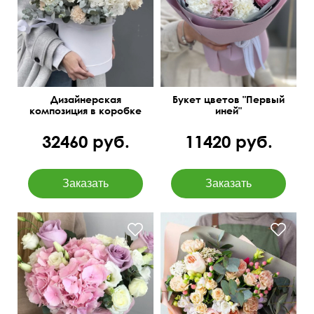
эвкалипт baby blue,
Остин, диантусами и
статица
фисташкой.
Дизайнерская
Букет цветов "Первый
композиция в коробке
иней"
"Австрийский ланч"
32460 руб.
11420 руб.
Фиолетовые розы
Эквадор, розовая
Композиция из премиум
гидрангия, белые
цветов
лизиантусы.