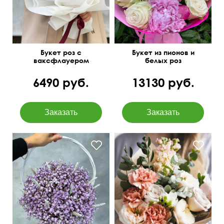
Букет роз с
Букет из пионов и
ваксфлауером
белых роз
"Комплимент
королеве"
6490 руб.
13130 руб.
Составим под ваш
бюджет