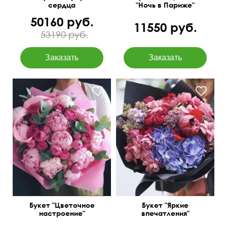
сердца
"Ночь в Париже"
50160 руб.
11550 руб.
53190 руб.
Кустовая роза
Пионы Голландия 11,
пионовидная, гвоздика
кустовые розы, эвкалипт
лунная, гортензия, пион,
парвифолия 3
сирень
Букет "Цветочное
Букет "Яркие
настроение"
впечатления"