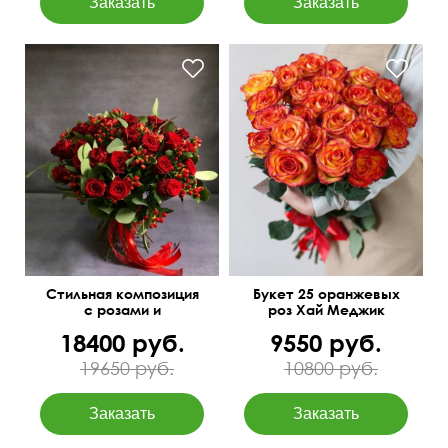
Фото перед доставкой
Бесплатная доставка
цветов
50 см
40 см
Стильная композиция
Букет 25 оранжевых
с розами и
роз Хай Меджик
гиперикумом
18400 руб.
9550 руб.
"Страстный вечер"
19650 руб.
10800 руб.