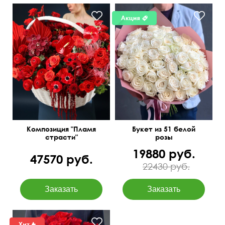
Экзотические растения в
50 см
60 см
корзине
Композиция "Пламя
Букет из 51 белой
страсти"
розы
19880 руб.
47570 руб.
22430 руб.