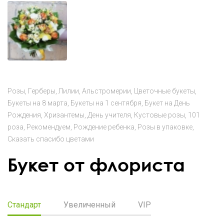
Розы
Герберы
Лилии
Альстромерии
Цветочные букеты
Букеты на 8 марта
Букеты на 1 сентября
Букет на День
Рождения
Хризантемы
День учителя
Кустовые розы
101
роза
Рекомендуем
Рождение ребенка
Розы в упаковке
Сказать спасибо цветами
Букет от флориста
Стандарт
Увеличенный
VIP