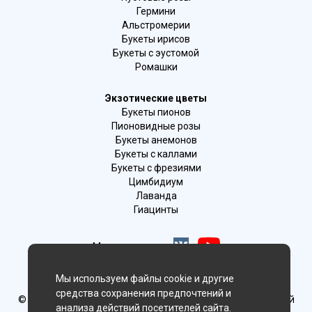
Гермини
Альстромерии
Букеты ирисов
Букеты с эустомой
Ромашки
Экзотические цветы
Букеты пионов
Пионовидные розы
Букеты анемонов
Букеты с каллами
Букеты с фрезиями
Цимбидиум
Лаванда
Гиацинты
Мы в соц. сетях:
Владивосток
Мы используем файлы cookie и другие
средства сохранения предпочтений и
© Delaflor - доставка цветов, 2012-2026
ИП Рыжков Евгений
анализа действий посетителей сайта.
Вячеславович