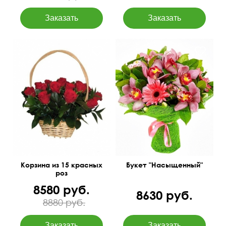
Герберы, альстромерия,
С рускусом
цветы орхидеи, сизаль,
атласная лента.
45 см
35 см
50 см
40 см
Корзина из 15 красных
Букет "Насыщенный"
роз
8580 руб.
8630 руб.
8880 руб.