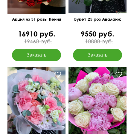
Акция из 51 розы Кения
Букет 25 роз Аваланж
16910 руб.
9550 руб.
19460 руб.
10800 руб.
Вывернутые розы,
лизиантусы (эустома),
Современная упаковка
гвоздика