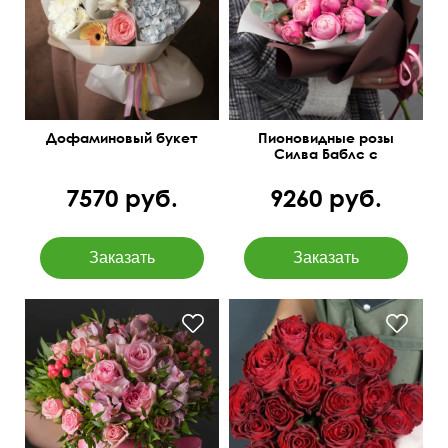
главный тренд сезона
Дофаминовый букет
Пионовидные розы
Силва Баблс с
эвкалиптом
7570 руб.
9260 руб.
Цветочная композиция с
21 красная кенийская
бесплатной доставкой.
роза