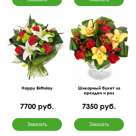
Хризантема Филин Грин,
лилия, роза, папоротник,
50 см
40 см
аспидистра, упаковка
(сизаль).
Happy Birthday
Шикарный букет из
орхидеи и роз
7700 руб.
7350 руб.