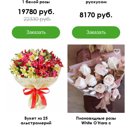
1 белой розы
рускусом
19780 руб.
8170 руб.
22330 руб.
Упаковка джут, лента
С позолоченным
атласная
эвкалиптом
Букет из 25
Пионовидные розы
альстромерий
White O'Hara с
лагурусом