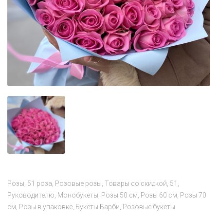
Розы
51 роза
Розовые розы
Товары со скидкой
51
Руководителю
Монобукеты
Розы 50 см
Розы 60 см
Розы 70
см
Розы в упаковке
Букеты Барби
Розовые букеты