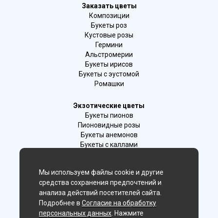
Заказать цветы
Композиции
Букеты роз
Кустовые розы
Гермини
Альстромерии
Букеты ирисов
Букеты с эустомой
Ромашки
Экзотические цветы
Букеты пионов
Пионовидные розы
Букеты анемонов
Букеты с каллами
Букеты с фрезиями
Цимбидиум
Мы используем файлы cookie и другие
Лаванда
средства сохранения предпочтений и
Гиацинты
анализа действий посетителей сайта.
Подробнее в
Согласие на обработку
Мы в соц. сетях:
персональных данных
. Нажмите