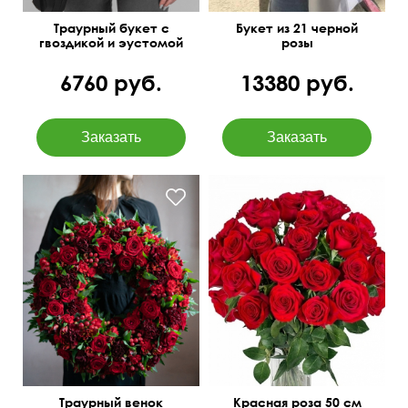
Траурный букет с
Букет из 21 черной
гвоздикой и эустомой
розы
6760 руб.
13380 руб.
Роза, папоротник,
гвоздика, гиперикум,
альстромерия
Траурный венок
Красная роза 50 см