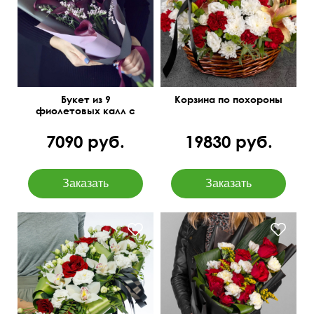
эвкалипт, лилия, оазис
Букет из 9
Корзина по похороны
фиолетовых калл с
ветками лимониума
7090 руб.
19830 руб.
Орхидеи, розы, эустомы,
папоротник, фисташка,
Темная матовая упаковка
ленты