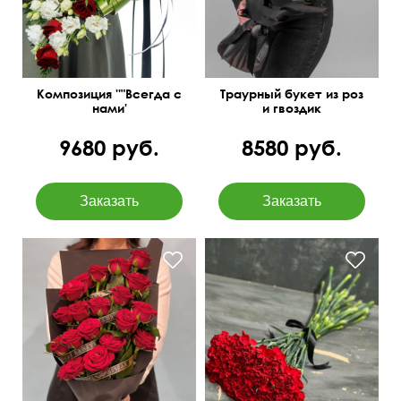
Композиция ''"Всегда с
Траурный букет из роз
нами'
и гвоздик
9680 руб.
8580 руб.
Цветы выложенны
каскадом, добавлена
Под черную ленту
траурная лента