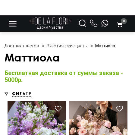
0
Дарим Чувства
Доставка цветов
Экзотические цветы
Маттиола
Маттиола
Бесплатная доставка от суммы заказа -
5000р.
ФИЛЬТР
Озотамнус, орхидея
Ароматные цветы с
ванда, аспарагус,