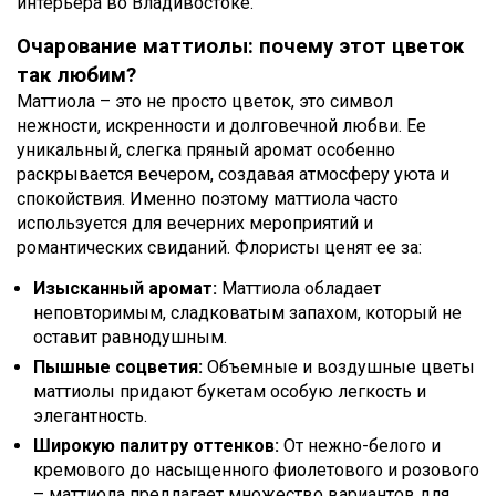
интерьера во Владивостоке.
Очарование маттиолы: почему этот цветок
так любим?
Маттиола – это не просто цветок, это символ
нежности, искренности и долговечной любви. Ее
уникальный, слегка пряный аромат особенно
раскрывается вечером, создавая атмосферу уюта и
спокойствия. Именно поэтому маттиола часто
используется для вечерних мероприятий и
романтических свиданий. Флористы ценят ее за:
Изысканный аромат:
Маттиола обладает
неповторимым, сладковатым запахом, который не
оставит равнодушным.
Пышные соцветия:
Объемные и воздушные цветы
маттиолы придают букетам особую легкость и
элегантность.
Широкую палитру оттенков:
От нежно-белого и
кремового до насыщенного фиолетового и розового
– маттиола предлагает множество вариантов для