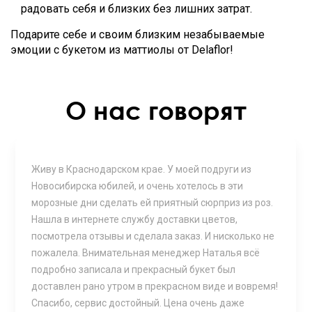
радовать себя и близких без лишних затрат.
Подарите себе и своим близким незабываемые
эмоции с букетом из маттиолы от Delaflor!
О нас говорят
Живу в Краснодарском крае. У моей подруги из
Новосибирска юбилей, и очень хотелось в эти
морозные дни сделать ей приятный сюрприз из роз.
Нашла в интернете службу доставки цветов,
посмотрела отзывы и сделала заказ. И нисколько не
пожалела. Внимательная менеджер Наталья всё
подробно записала и прекрасный букет был
доставлен рано утром в прекрасном виде и вовремя!
Спасибо, сервис достойный. Цена очень даже