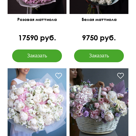
Розовая маттиола
Белая маттиола
17590 руб.
9750 руб.
Твидии, статица,
суккуленты, матиолы,
клематисы, папоротник и
др.