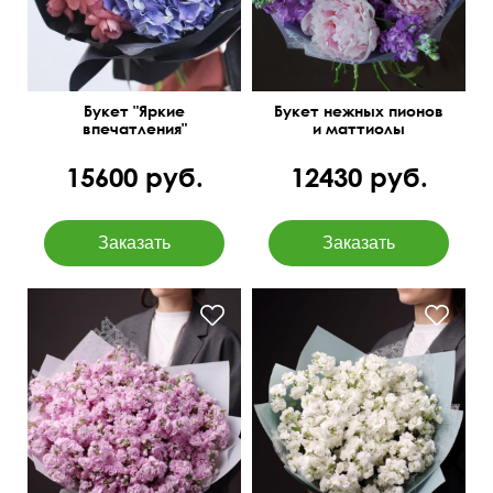
Букет "Яркие
Букет нежных пионов
впечатления"
и маттиолы
15600 руб.
12430 руб.
На фото букет из 35
Нежный, слегка
веток
сладковатый аромат