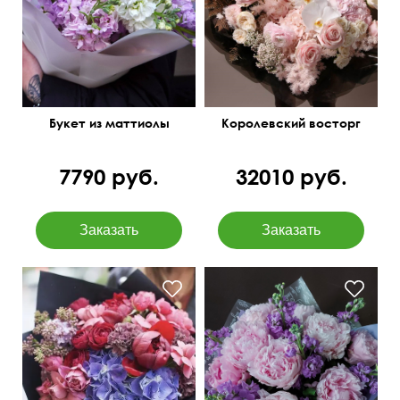
тонким стеблем
сухоцветы
Букет из маттиолы
Королевский восторг
7790 руб.
32010 руб.
Кустовая роза
пионовидная, гвоздика
лунная, гортензия, пион,
сирень