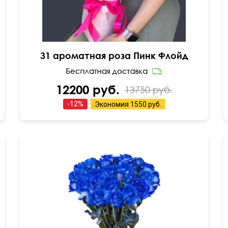
31 ароматная роза Пинк Флойд
12200 руб.
13750 руб.
-
12
%
Экономия
1550 руб.
Можно оформить в коробке
50 см
30 см