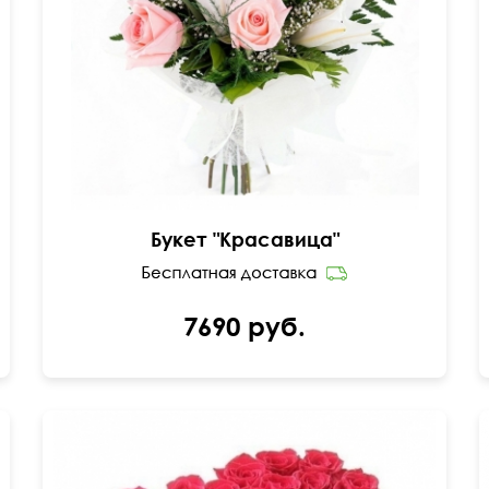
Розовая роза - 7шт., лилия - 2шт., гипсофила,
папоротник.
55 см
40 см
Букет "Красавица"
7690 руб.