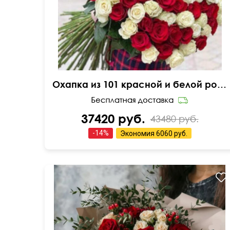
Охапка из 101 красной и белой розы
37420 руб.
43480 руб.
-
14
%
Экономия
6060 руб.