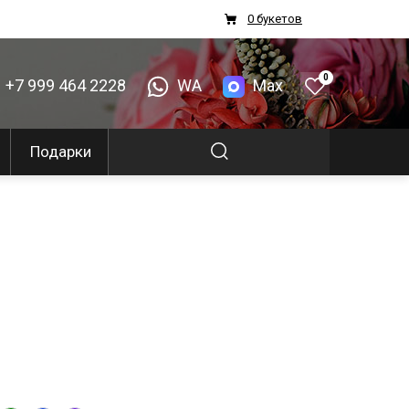
0 букетов
0
+7 999 464 2228
WA
Max
Подарки