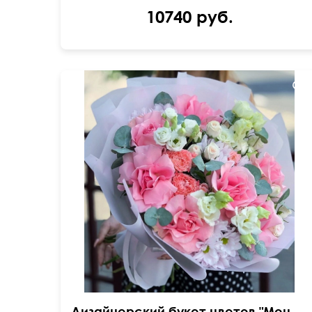
10740 руб.
Вывернутые розы, лизиантусы (эустома),
гвоздика
Дизайнерский букет цветов "Моника"