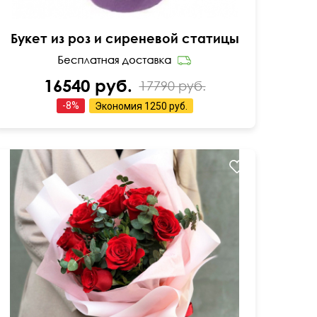
Букет из роз и сиреневой статицы
16540 руб.
17790 руб.
-
8
%
Экономия
1250 руб.
Розы и эвкалипт baby blue