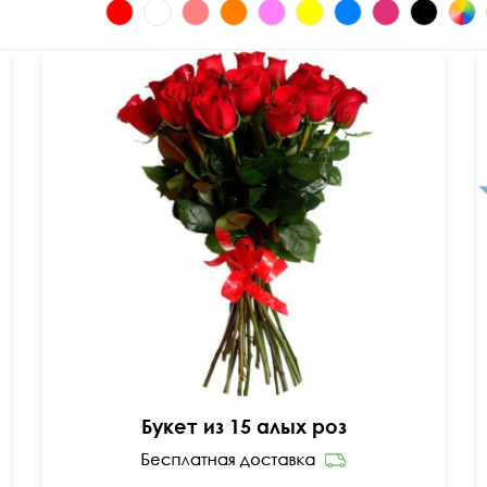
Пластиковая или атласная лента
60 см
35 см
Букет из 15 алых роз