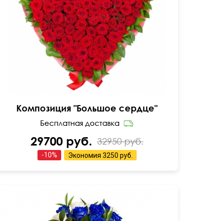
На оазисе
20 см
50 см
Композиция "Большое сердце"
29700 руб.
32950 руб.
-
10
%
Экономия
3250 руб.