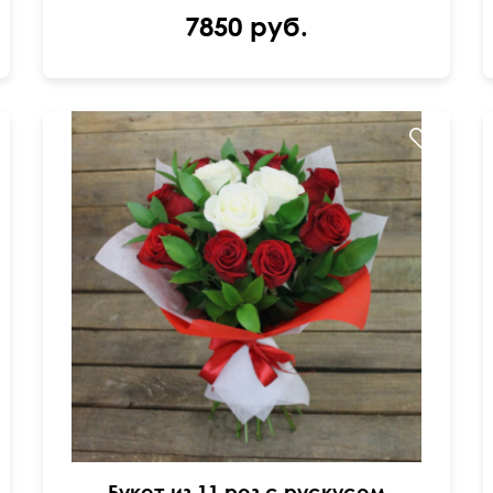
7850 руб.
Двойной фетр
50 см
40 см
Букет из 11 роз с рускусом