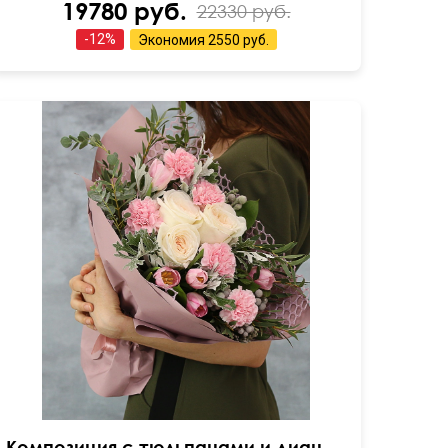
19780 руб.
22330 руб.
-
12
%
Экономия
2550 руб.
Зелень: бруния, листья питтоспорума
Композиция с тюльпанами и диантусами "Пируэт"