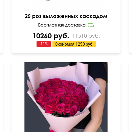
25 роз выложенных каскадом
10260 руб.
11510 руб.
-
11
%
Экономия
1250 руб.
55 см
40 см