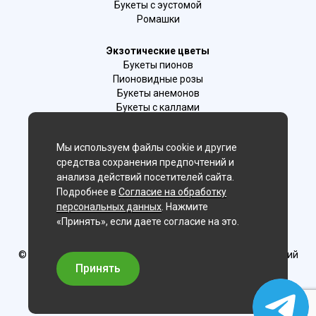
Букеты с эустомой
Ромашки
Экзотические цветы
Букеты пионов
Пионовидные розы
Букеты анемонов
Букеты с каллами
Букеты с фрезиями
Цимбидиум
Мы используем файлы cookie и другие
Лаванда
средства сохранения предпочтений и
Гиацинты
анализа действий посетителей сайта.
Подробнее в
Согласие на обработку
Мы в соц. сетях:
персональных данных
. Нажмите
«Принять», если даете согласие на это.
Владивосток
© Delaflor - доставка цветов, 2012-2026
ИП Рыжков Евгений
Вячеславович
Принять
ИНН 540409481687 ОГРН 325547600130383