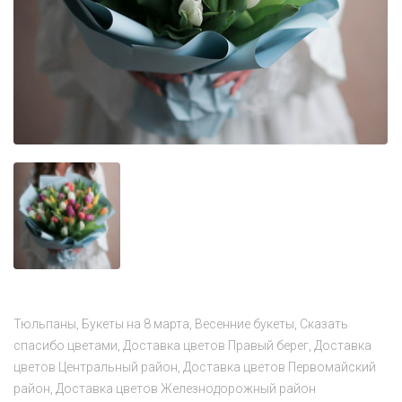
Тюльпаны
Букеты на 8 марта
Весенние букеты
Сказать
спасибо цветами
Доставка цветов Правый берег
Доставка
цветов Центральный район
Доставка цветов Первомайский
район
Доставка цветов Железнодорожный район