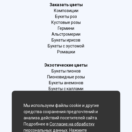
Заказать цветы
Композиции
Букеты роз
Кустовые розы
Гермини
Альстромерии
Букеты ирисов
Букеты с эустомой
Ромашки
Экзотические цветы
Букеты пионов
Пионовидные розы
Букеты анемонов
Букеты с каллами
Букеты с фрезиями
Цимбидиум
Мы используем файлы cookie и другие
Лаванда
средства сохранения предпочтений и
Гиацинты
анализа действий посетителей сайта.
Подробнее в
Согласие на обработку
Мы в соц. сетях:
персональных данных
. Нажмите