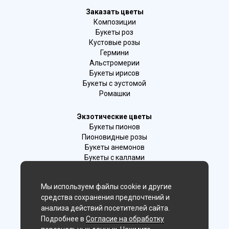
Заказать цветы
Композиции
Букеты роз
Кустовые розы
Гермини
Альстромерии
Букеты ирисов
Букеты с эустомой
Ромашки
Экзотические цветы
Букеты пионов
Пионовидные розы
Букеты анемонов
Букеты с каллами
Букеты с фрезиями
Цимбидиум
Мы используем файлы cookie и другие
Лаванда
средства сохранения предпочтений и
Гиацинты
анализа действий посетителей сайта.
Подробнее в
Согласие на обработку
Мы в соц. сетях: