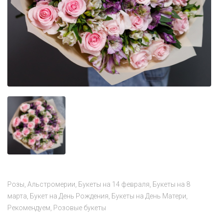
Розы
Альстромерии
Букеты на 14 февраля
Букеты на 8
марта
Букет на День Рождения
Букеты на День Матери
Рекомендуем
Розовые букеты