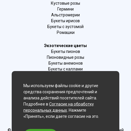
Кустовые розы
Гермини
Альстромерии
Букеты ирисов
Букеты с эустомой
Ромашки
Экзотические цветы
Букеты пионов
Пионовидные розы
Букеты анемонов
Букеты с каллами
Букеты с фрезиями
Цимбидиум
Мы используем файлы cookie и другие
Лаванда
средства сохранения предпочтений и
Гиацинты
анализа действий посетителей сайта.
Подробнее в
Согласие на обработку
Мы в соц. сетях:
персональных данных
. Нажмите
«Принять», если даете согласие на это.
Владивосток
© Delaflor - доставка цветов, 2012-2026
ИП Рыжков Евгений