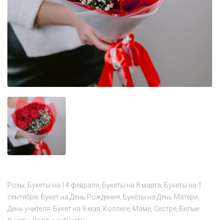
Розы
Букеты на 14 февраля
Букеты на 8 марта
Букеты на 1
сентября
Букет на День Рождения
Букеты на День Матери
День учителя
Букет на 9 мая
Коллеге
Маме
Сестре
Белые