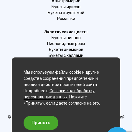
Альстромерии
Букеты ирисов
Букеты с эустомой
Ромашки
Экзотические цветы
Букеты пионов
Пионовидные розы
Букеты анемонов
Букеты с каллами
Букеты с фрезиями
Цимбидиум
Мы используем файлы cookie и другие
Лаванда
средства сохранения предпочтений и
Гиацинты
анализа действий посетителей сайта.
Подробнее в
Согласие на обработку
Мы в соц. сетях:
персональных данных
. Нажмите
«Принять», если даете согласие на это.
Владивосток
© Delaflor - доставка цветов, 2012-2026
ИП Рыжков Евгений
Вячеславович
Принять
ИНН 540409481687 ОГРН 325547600130383