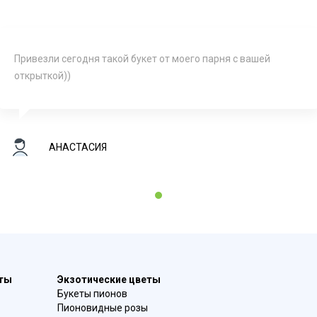
Привезли сегодня такой букет от моего парня с вашей
открыткой))
АНАСТАСИЯ
1
еты
Экзотические цветы
Букеты пионов
Пионовидные розы