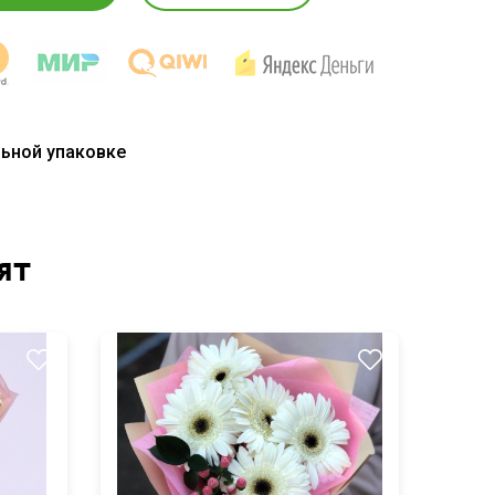
льной упаковке
ят