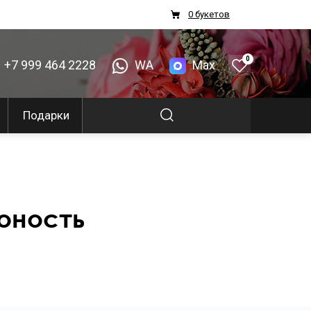
0 букетов
0
+7 999 464 2228
WA
Max
Подарки
юность