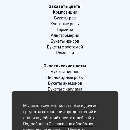
Заказать цветы
Композиции
Букеты роз
Кустовые розы
Гермини
Альстромерии
Букеты ирисов
Букеты с эустомой
Ромашки
Экзотические цветы
Букеты пионов
Пионовидные розы
Букеты анемонов
Букеты с каллами
Букеты с фрезиями
Цимбидиум
Мы используем файлы cookie и другие
Лаванда
средства сохранения предпочтений и
Гиацинты
анализа действий посетителей сайта.
Подробнее в
Согласие на обработку
Мы в соц. сетях: