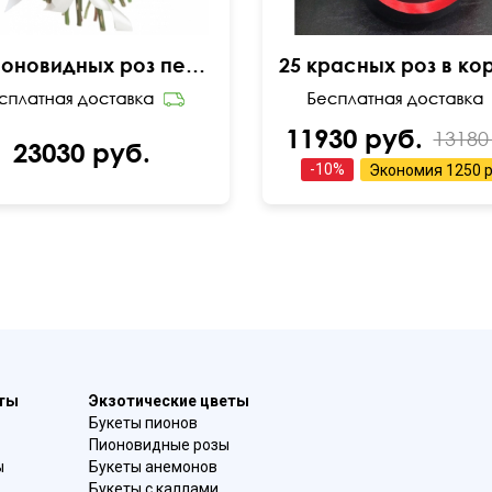
25 пионовидных роз персиковых
11930 руб.
13180
23030 руб.
-
10
%
Экономия
1250 р
еты
Экзотические цветы
Букеты пионов
Пионовидные розы
ы
Букеты анемонов
Букеты с каллами