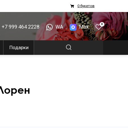
0 букетов
0
+7 999 464 2228
WA
Max
Подарки
 Лорен