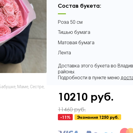
Состав букета:
Роза 50 см
Тишью бумага
Матовая бумага
Лента
Доставка этого букета во Влади
районы.
Подробности в пункте меню
дост
Бабушке
Маме
Сестре
10210
руб.
11460 руб.
-
11
%
Экономия
1250 руб.