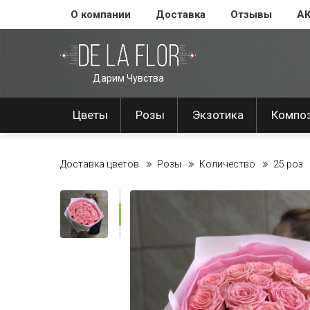
О компании
Доставка
Отзывы
А
Дарим Чувства
Цветы
Розы
Экзотика
Компо
Доставка цветов
Розы
Количество
25 роз